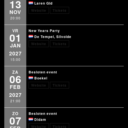
13
Laren Gld
Website
Tickets
NOV
20:00
VR
New Years Party
01
De Tempel, Silvolde
Website
Tickets
JAN
2027
15:00
ZA
Besloten event
06
Boekel
Website
Tickets
FEB
2027
21:00
ZO
Besloten event
07
Didam
Website
Tickets