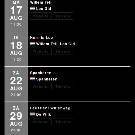
MA
Willem Tell
17
Loo Gld
Website
Tickets
AUG
11:30
DI
Kermis Loo
18
Willem Tell, Loo Gld
Website
Tickets
AUG
11:30
ZA
Spankeren
22
Spankeren
Website
Tickets
AUG
21:00
ZA
Feesttent Wiltenweg
29
De Wijk
Website
Tickets
AUG
21:00