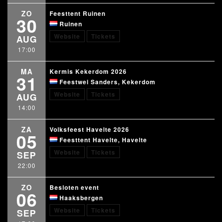
ZO
Feesttent Ruinen
30
Ruinen
Website
Tickets
AUG
17:00
MA
Kermis Kekerdom 2026
31
Feestwei Sanders, Kekerdom
Website
Tickets
AUG
14:00
ZA
Volksfeest Havelte 2026
05
Feesttent Havelte, Havelte
Website
Tickets
SEP
22:00
ZO
Besloten event
06
Haaksbergen
Website
Tickets
SEP