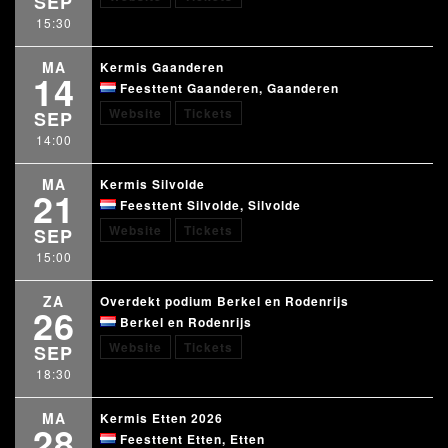
SEP
15:30
MA
Kermis Gaanderen
14
Feesttent Gaanderen, Gaanderen
Website
Tickets
SEP
14:00
MA
Kermis Silvolde
21
Feesttent Silvolde, Silvolde
Website
Tickets
SEP
15:00
ZA
Overdekt podium Berkel en Rodenrijs
26
Berkel en Rodenrijs
Website
Tickets
SEP
18:30
MA
Kermis Etten 2026
28
Feesttent Etten, Etten