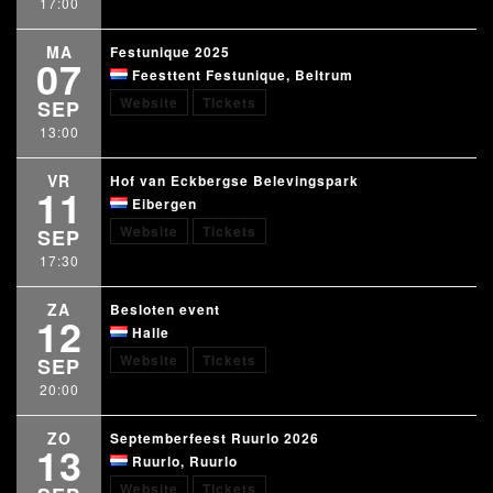
17:00
MA
Festunique 2025
07
Feesttent Festunique, Beltrum
Website
Tickets
SEP
13:00
VR
Hof van Eckbergse Belevingspark
11
Eibergen
Website
Tickets
SEP
17:30
ZA
Besloten event
12
Halle
Website
Tickets
SEP
20:00
ZO
Septemberfeest Ruurlo 2026
13
Ruurlo, Ruurlo
Website
Tickets