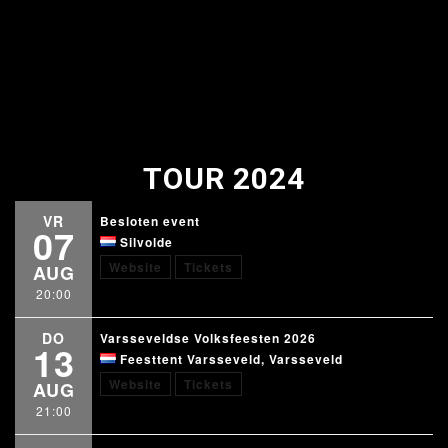
TOUR 2024
VR
Besloten event
07
Silvolde
Website
Tickets
AUG
20:00
DO
Varsseveldse Volksfeesten 2026
13
Feesttent Varsseveld, Varsseveld
Website
Tickets
AUG
21:00