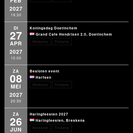
FEB
2027
19:30
DI
Koningsdag Doetinchem
27
Grand Cafe Hendrixen 2.0, Doetinchem
Website
Tickets
APR
2027
15:00
ZA
Besloten event
08
Harfsen
Website
Tickets
MEI
2027
20:30
ZA
Haringfeesten 2027
26
Haringfeesten, Breskens
Website
Tickets
JUN