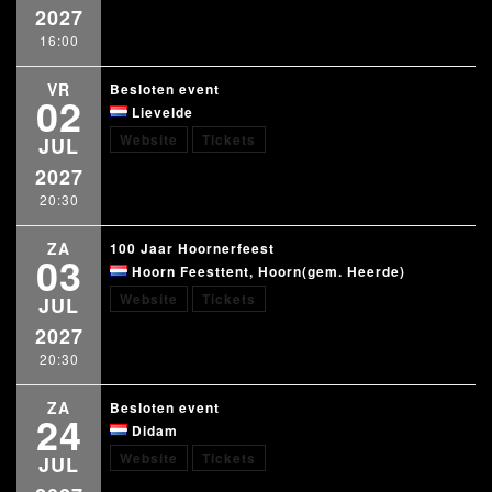
2027
16:00
VR
Besloten event
02
Lievelde
Website
Tickets
JUL
2027
20:30
ZA
100 Jaar Hoornerfeest
03
Hoorn Feesttent, Hoorn(gem. Heerde)
Website
Tickets
JUL
2027
20:30
ZA
Besloten event
24
Didam
Website
Tickets
JUL