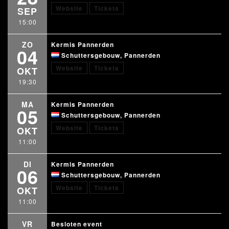
Website
Tickets
SEP
15:00
ZO
Kermis Pannerden
04
Schuttersgebouw, Pannerden
Website
Tickets
OKT
19:30
MA
Kermis Pannerden
05
Schuttersgebouw, Pannerden
Website
Tickets
OKT
11:00
DI
Kermis Pannerden
06
Schuttersgebouw, Pannerden
Website
Tickets
OKT
11:00
VR
Besloten event